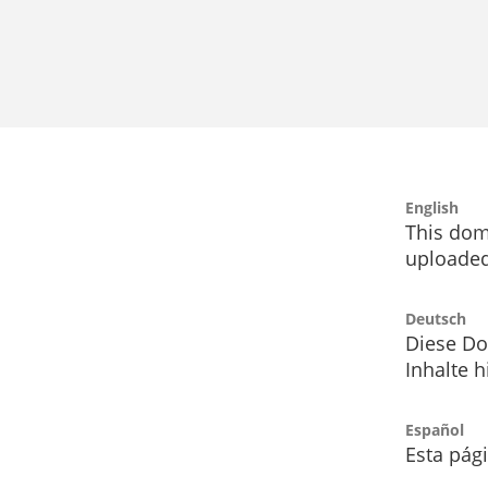
English
This dom
uploaded
Deutsch
Diese Do
Inhalte h
Español
Esta pág