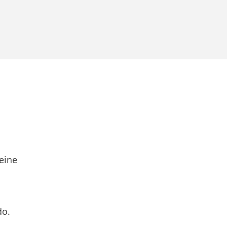
eine
do.